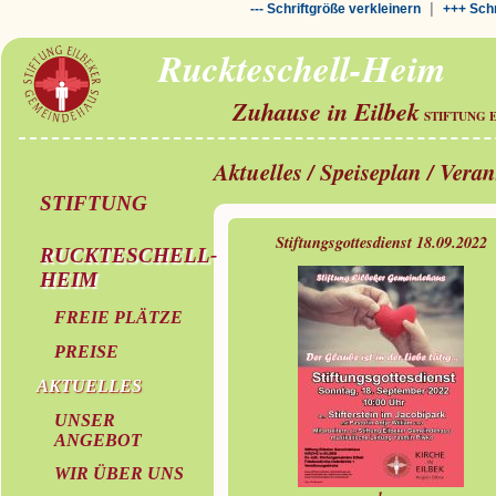
|
--- Schriftgröße verkleinern
+++ Schr
Ruckteschell-Heim
Zuhause in Eilbek
STIFTUNG 
Aktuelles / Speiseplan / Vera
STIFTUNG
Stiftungsgottesdienst 18.09.2022
RUCKTESCHELL-
HEIM
FREIE PLÄTZE
PREISE
AKTUELLES
UNSER
ANGEBOT
WIR ÜBER UNS