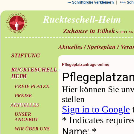
|
--- Schriftgröße verkleinern
+++ Schr
Ruckteschell-Heim
Zuhause in Eilbek
STIFTUNG
Aktuelles / Speiseplan / Ver
STIFTUNG
Pflegeplatzanfrage online
RUCKTESCHELL-
HEIM
FREIE PLÄTZE
PREISE
AKTUELLES
UNSER
ANGEBOT
WIR ÜBER UNS