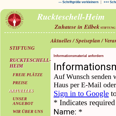
|
--- Schriftgröße verkleinern
+++ Schr
Ruckteschell-Heim
Zuhause in Eilbek
STIFTUNG
Aktuelles / Speiseplan / Ver
STIFTUNG
Informationsmaterial anfordern
RUCKTESCHELL-
HEIM
FREIE PLÄTZE
PREISE
AKTUELLES
UNSER
ANGEBOT
WIR ÜBER UNS