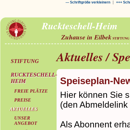
|
--- Schriftgröße verkleinern
+++ Schr
Ruckteschell-Heim
Zuhause in Eilbek
STIFTUNG
Aktuelles / Sp
STIFTUNG
RUCKTESCHELL-
Speiseplan-New
HEIM
FREIE PLÄTZE
Hier können Sie s
PREISE
(den Abmeldelink 
AKTUELLES
UNSER
Als Abonnent erh
ANGEBOT