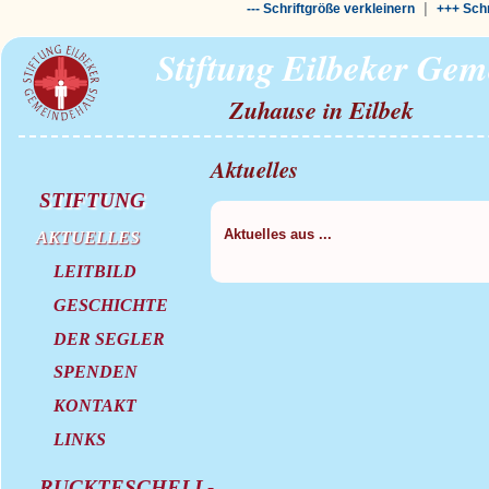
|
--- Schriftgröße verkleinern
+++ Schr
Stiftung Eilbeker Ge
Zuhause in Eilbek
Aktuelles
STIFTUNG
Aktuelles aus ...
AKTUELLES
LEITBILD
GESCHICHTE
DER SEGLER
SPENDEN
KONTAKT
LINKS
RUCKTESCHELL-