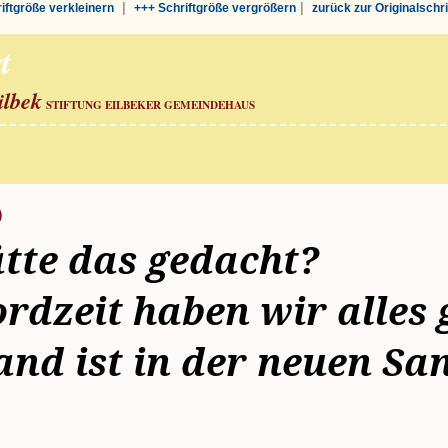
|
|
riftgröße verkleinern
+++ Schriftgröße vergrößern
zurück zur Originalschr
t
ilbek
STIFTUNG EILBEKER GEMEINDEHAUS
)
tte das gedacht?
ordzeit haben wir alles 
and ist in der neuen Sa