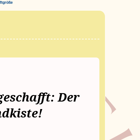
iftgröße
geschafft: Der
ndkiste!