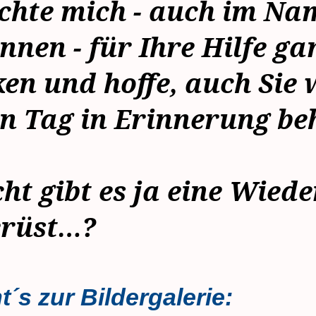
chte mich - auch im Na
nnen - für Ihre Hilfe ga
en und hoffe, auch Sie 
n Tag in Erinnerung be
cht gibt es ja eine Wied
erüst…?
t´s zur Bildergalerie: