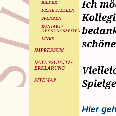
Ich mö
BILDER
FREIE STELLEN
Kollegi
SPENDEN
bedank
KONTAKT+
ÖFFNUNGSZEITEN
LINKS
schöne
IMPRESSUM
DATENSCHUTZ-
Viellei
ERKLÄRUNG
Spielg
SITEMAP
Hier geh