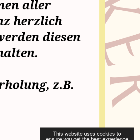
men aller
nz herzlich
werden diesen
halten.
erholung, z.B.
This website uses cookies to
ensure you get the best experience