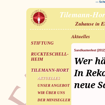
--- Sch
Tilemann-Hor
Zuhause in E
Aktuelles
STIFTUNG
Sandkastenfest (2012
RUCKTESCHELL-
Wer hä
HEIM
In Rek
TILEMANN-HORT
AKTUELLES
neue S
UNSER ANGEBOT
WIR ÜBER UNS
DER MINISEGLER