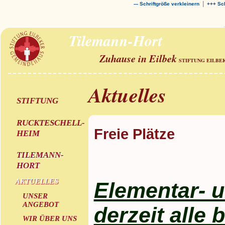
|
--- Schriftgröße verkleinern
+++ Sch
Tilemann-Hort
Zuhause in Eilbek
STIFTUNG EILBE
Aktuelles
STIFTUNG
RUCKTESCHELL-
Freie Plätze
HEIM
TILEMANN-
HORT
AKTUELLES
Elementar- u
UNSER
ANGEBOT
derzeit alle b
WIR ÜBER UNS