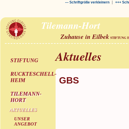
|
--- Schriftgröße verkleinern
+++ Schr
Tilemann-Hort
Zuhause in Eilbek
STIFTUNG 
Aktuelles
STIFTUNG
RUCKTESCHELL-
GBS
HEIM
TILEMANN-
HORT
AKTUELLES
UNSER
ANGEBOT