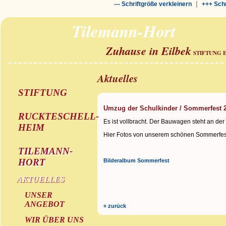
|
--- Schriftgröße verkleinern
+++ Schr
Tilemann-Hort
Zuhause in Eilbek
STIFTUNG 
Aktuelles
STIFTUNG
Umzug der Schulkinder / Sommerfest 
RUCKTESCHELL-
Es ist vollbracht. Der Bauwagen steht an der
HEIM
Hier Fotos von unserem schönen Sommerfes
TILEMANN-
HORT
Bilderalbum Sommerfest
AKTUELLES
UNSER
ANGEBOT
« zurück
WIR ÜBER UNS