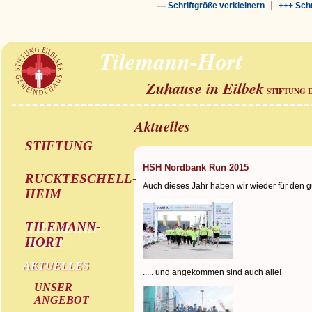
|
--- Schriftgröße verkleinern
+++ Schr
Tilemann-Hort
Zuhause in Eilbek
STIFTUNG 
Aktuelles
STIFTUNG
HSH Nordbank Run 2015
RUCKTESCHELL-
Auch dieses Jahr haben wir wieder für den gu
HEIM
TILEMANN-
HORT
AKTUELLES
..... und angekommen sind auch alle!
UNSER
ANGEBOT