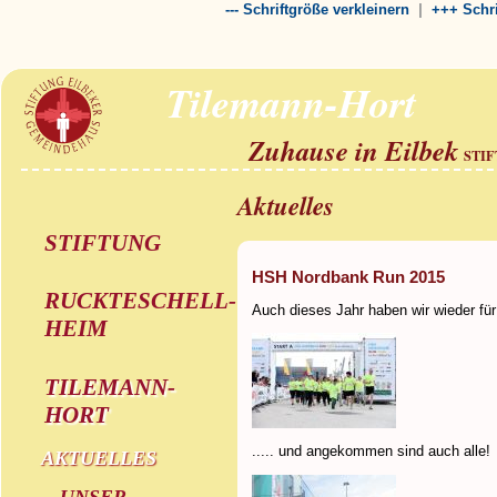
|
--- Schriftgröße verkleinern
+++ Schri
Tilemann-Hort
Zuhause in Eilbek
STI
Aktuelles
STIFTUNG
HSH Nordbank Run 2015
RUCKTESCHELL-
Auch dieses Jahr haben wir wieder für
HEIM
TILEMANN-
HORT
..... und angekommen sind auch alle!
AKTUELLES
UNSER