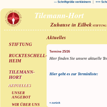
|
--- Schriftgröße verkleinern
+++ Schr
Tilemann-Hort
Zuhause in Eilbek
STIFTUNG
Aktuelles
STIFTUNG
Termine 25/26
RUCKTESCHELL-
Hier finden Sie unsere aktuelle T
HEIM
TILEMANN-
Hier geht es zur Terminliste:
HORT
AKTUELLES
UNSER
ANGEBOT
« zurück
WIR ÜBER UNS