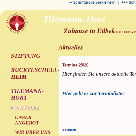
|
--- Schriftgröße verkleinern
+++ Schr
Tilemann-Hort
Zuhause in Eilbek
STIFTUNG 
Aktuelles
STIFTUNG
Termine 25/26
RUCKTESCHELL-
Hier finden Sie unsere aktuelle T
HEIM
TILEMANN-
Hier geht es zur Terminliste:
HORT
AKTUELLES
UNSER
ANGEBOT
« zurück
WIR ÜBER UNS