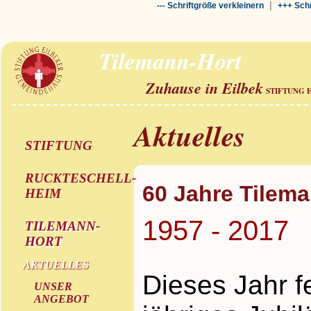
|
--- Schriftgröße verkleinern
+++ Schr
Tilemann-Hort
Zuhause in Eilbek
STIFTUNG 
Aktuelles
STIFTUNG
RUCKTESCHELL-
60 Jahre Tilem
HEIM
1957 - 2017
TILEMANN-
HORT
AKTUELLES
Dieses Jahr f
UNSER
ANGEBOT