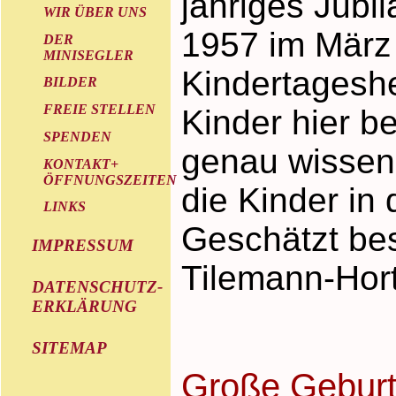
jähriges Jubi
WIR ÜBER UNS
1957 im März
DER
MINISEGLER
Kindertageshe
BILDER
FREIE STELLEN
Kinder hier be
SPENDEN
genau wissen w
KONTAKT+
ÖFFNUNGSZEITEN
die Kinder in
LINKS
Geschätzt be
IMPRESSUM
Tilemann-Hort
DATENSCHUTZ-
ERKLÄRUNG
SITEMAP
Große Geburt