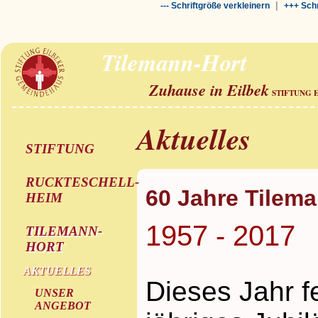
|
--- Schriftgröße verkleinern
+++ Schr
Tilemann-Hort
Zuhause in Eilbek
STIFTUNG 
Aktuelles
STIFTUNG
RUCKTESCHELL-
60 Jahre Tilem
HEIM
1957 - 2017
TILEMANN-
HORT
AKTUELLES
Dieses Jahr f
UNSER
ANGEBOT