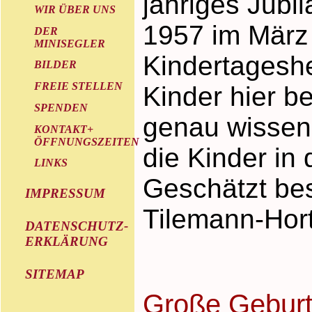
jähriges Jubi
WIR ÜBER UNS
1957 im März
DER
MINISEGLER
Kindertageshe
BILDER
FREIE STELLEN
Kinder hier be
SPENDEN
genau wissen w
KONTAKT+
ÖFFNUNGSZEITEN
die Kinder in
LINKS
Geschätzt be
IMPRESSUM
Tilemann-Hort
DATENSCHUTZ-
ERKLÄRUNG
SITEMAP
Große Geburt