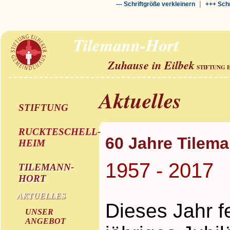
|
--- Schriftgröße verkleinern
+++ Schr
Tilemann-Hort
Zuhause in Eilbek
STIFTUNG 
Aktuelles
STIFTUNG
RUCKTESCHELL-
60 Jahre Tilem
HEIM
1957 - 2017
TILEMANN-
HORT
AKTUELLES
Dieses Jahr f
UNSER
ANGEBOT