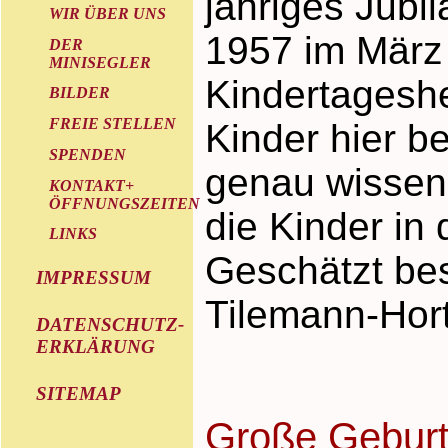
jähriges Jubi
WIR ÜBER UNS
1957 im März
DER
MINISEGLER
Kindertageshe
BILDER
FREIE STELLEN
Kinder hier be
SPENDEN
genau wissen w
KONTAKT+
ÖFFNUNGSZEITEN
die Kinder in
LINKS
Geschätzt be
IMPRESSUM
Tilemann-Hort
DATENSCHUTZ-
ERKLÄRUNG
SITEMAP
Große Geburt