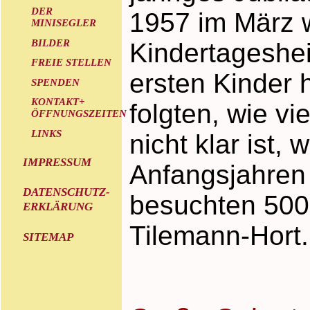
DER
1957 im März 
MINISEGLER
BILDER
Kindertageshei
FREIE STELLEN
ersten Kinder h
SPENDEN
KONTAKT+
folgten, wie vi
ÖFFNUNGSZEITEN
LINKS
nicht klar ist,
IMPRESSUM
Anfangsjahren 
DATENSCHUTZ-
besuchten 500
ERKLÄRUNG
Tilemann-Hort.
SITEMAP