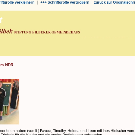
|
|
riftgröße verkleinern
+++ Schriftgröße vergrößern
zurück zur Originalschr
t
ilbek
STIFTUNG EILBEKER GEMEINDEHAUS
eim NDR
merferien haben (von li.) Favour, Timothy, Helena und Leon mit Ines Hielscher 