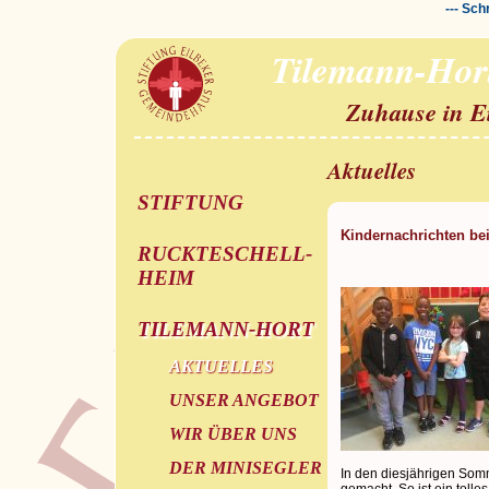
--- Sch
Tilemann-Hor
Zuhause in E
Aktuelles
STIFTUNG
Kindernachrichten b
RUCKTESCHELL-
HEIM
TILEMANN-HORT
AKTUELLES
UNSER ANGEBOT
WIR ÜBER UNS
DER MINISEGLER
In den diesjährigen Som