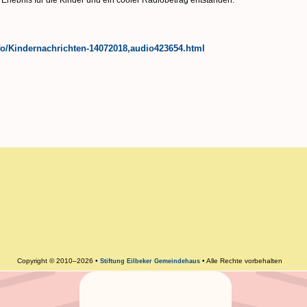
s Erlebnis für die Kinder und ein cooler Radiobetrag entstanden.
nfo/Kindernachrichten-14072018,audio423654.html
Copyright © 2010–2026 •
• Alle Rechte vorbehalten
Stiftung Eilbeker Gemeindehaus