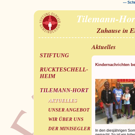
--- Sch
Tilemann-Hor
Zuhause in E
Aktuelles
STIFTUNG
Kindernachrichten b
RUCKTESCHELL-
HEIM
TILEMANN-HORT
AKTUELLES
UNSER ANGEBOT
WIR ÜBER UNS
DER MINISEGLER
In den diesjährigen So
gemacht. So ist ein toll