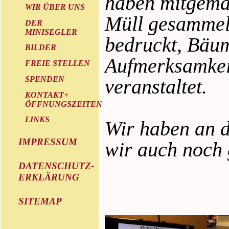
haben mitgema
WIR ÜBER UNS
Müll gesammelt
DER
MINISEGLER
bedruckt, Bäum
BILDER
Aufmerksamkeit
FREIE STELLEN
SPENDEN
veranstaltet.
KONTAKT+
ÖFFNUNGSZEITEN
LINKS
Wir haben an d
IMPRESSUM
wir auch noch g
DATENSCHUTZ-
ERKLÄRUNG
SITEMAP