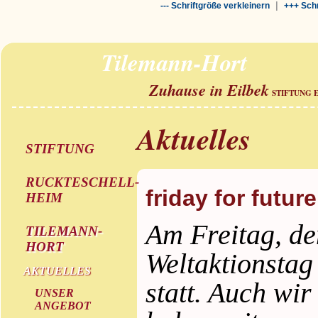
|
--- Schriftgröße verkleinern
+++ Schr
Tilemann-Hort
Zuhause in Eilbek
STIFTUNG 
Aktuelles
STIFTUNG
RUCKTESCHELL-
friday for futur
HEIM
Am Freitag, de
TILEMANN-
HORT
Weltaktionsta
AKTUELLES
statt. Auch wir
UNSER
ANGEBOT