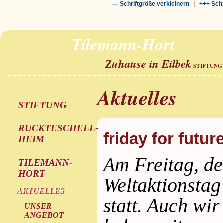
|
--- Schriftgröße verkleinern
+++ Schr
Tilemann-Hort
Zuhause in Eilbek
STIFTUNG
Aktuelles
STIFTUNG
RUCKTESCHELL-
friday for futur
HEIM
Am Freitag, de
TILEMANN-
HORT
Weltaktionsta
AKTUELLES
statt. Auch wi
UNSER
ANGEBOT