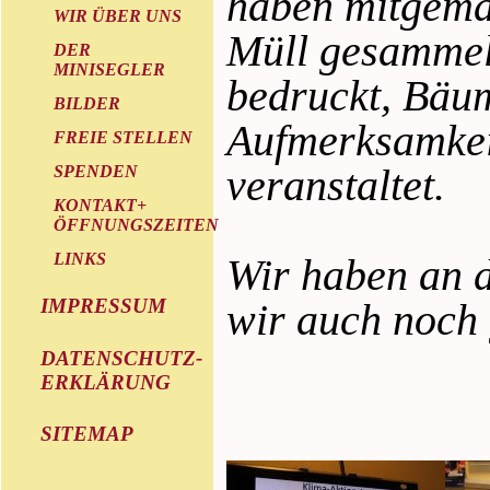
haben mitgema
WIR ÜBER UNS
Müll gesammelt
DER
MINISEGLER
bedruckt, Bäum
BILDER
Aufmerksamkei
FREIE STELLEN
veranstaltet.
SPENDEN
KONTAKT+
ÖFFNUNGSZEITEN
LINKS
Wir haben an d
IMPRESSUM
wir auch noch 
DATENSCHUTZ-
ERKLÄRUNG
SITEMAP