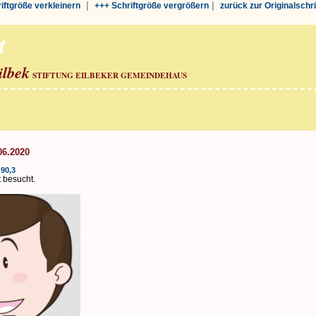
|
|
riftgröße verkleinern
+++ Schriftgröße vergrößern
zurück zur Originalschr
t
ilbek
STIFTUNG EILBEKER GEMEINDEHAUS
06.2020
90,3
 besucht.