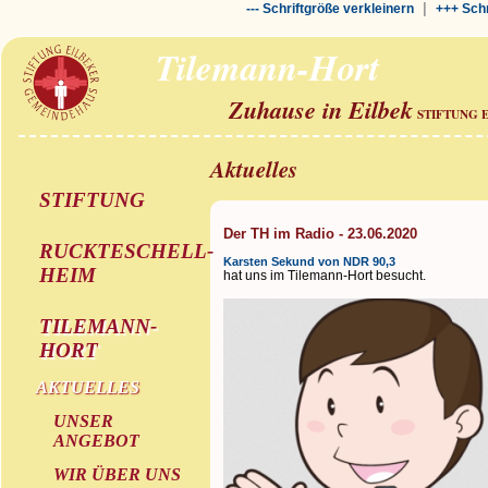
|
--- Schriftgröße verkleinern
+++ Schr
Tilemann-Hort
Zuhause in Eilbek
STIFTUNG 
Aktuelles
STIFTUNG
Der TH im Radio - 23.06.2020
RUCKTESCHELL-
Karsten Sekund von NDR 90,3
HEIM
hat uns im Tilemann-Hort besucht.
TILEMANN-
HORT
AKTUELLES
UNSER
ANGEBOT
WIR ÜBER UNS