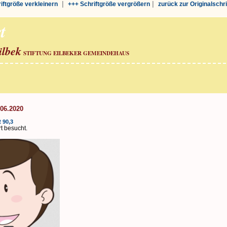
|
|
riftgröße verkleinern
+++ Schriftgröße vergrößern
zurück zur Originalschr
t
ilbek
STIFTUNG EILBEKER GEMEINDEHAUS
.06.2020
 90,3
t besucht.