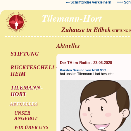
|
--- Schriftgröße verkleinern
+++ Schr
Tilemann-Hort
Zuhause in Eilbek
STIFTUNG 
Aktuelles
STIFTUNG
Der TH im Radio - 23.06.2020
RUCKTESCHELL-
Karsten Sekund von NDR 90,3
HEIM
hat uns im Tilemann-Hort besucht.
TILEMANN-
HORT
AKTUELLES
UNSER
ANGEBOT
WIR ÜBER UNS