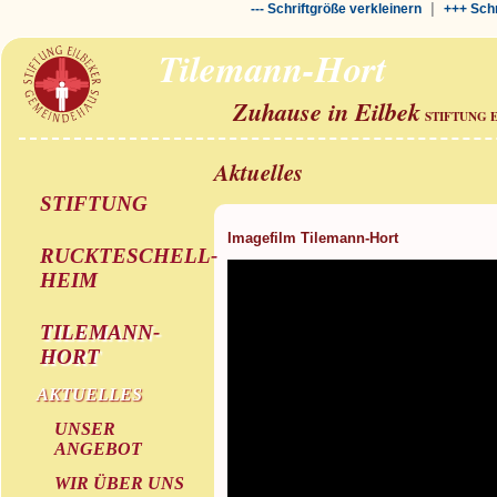
|
--- Schriftgröße verkleinern
+++ Schr
Tilemann-Hort
Zuhause in Eilbek
STIFTUNG 
Aktuelles
STIFTUNG
Imagefilm Tilemann-Hort
RUCKTESCHELL-
HEIM
TILEMANN-
HORT
AKTUELLES
UNSER
ANGEBOT
WIR ÜBER UNS