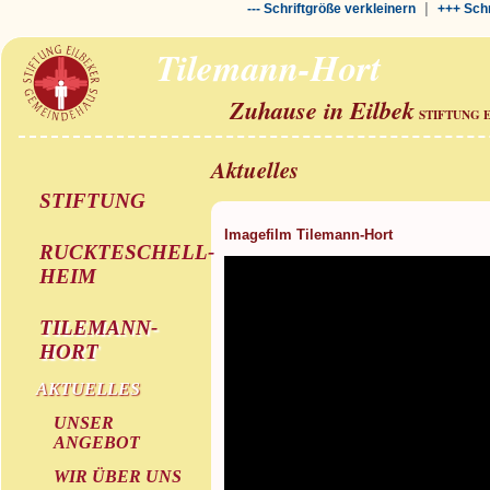
|
--- Schriftgröße verkleinern
+++ Schr
Tilemann-Hort
Zuhause in Eilbek
STIFTUNG 
Aktuelles
STIFTUNG
Imagefilm Tilemann-Hort
RUCKTESCHELL-
HEIM
TILEMANN-
HORT
AKTUELLES
UNSER
ANGEBOT
WIR ÜBER UNS