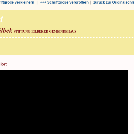
|
|
riftgröße verkleinern
+++ Schriftgröße vergrößern
zurück zur Originalschr
t
ilbek
STIFTUNG EILBEKER GEMEINDEHAUS
Hort