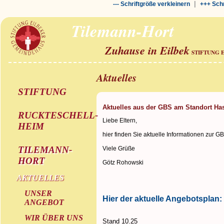
|
--- Schriftgröße verkleinern
+++ Schr
Tilemann-Hort
Zuhause in Eilbek
STIFTUNG 
Aktuelles
STIFTUNG
Aktuelles aus der GBS am Standort Ha
RUCKTESCHELL-
Liebe Eltern,
HEIM
hier finden Sie aktuelle Informationen zur G
TILEMANN-
Viele Grüße
HORT
Götz Rohowski
AKTUELLES
UNSER
Hier der aktuelle Angebotsplan:
ANGEBOT
WIR ÜBER UNS
Stand 10.25