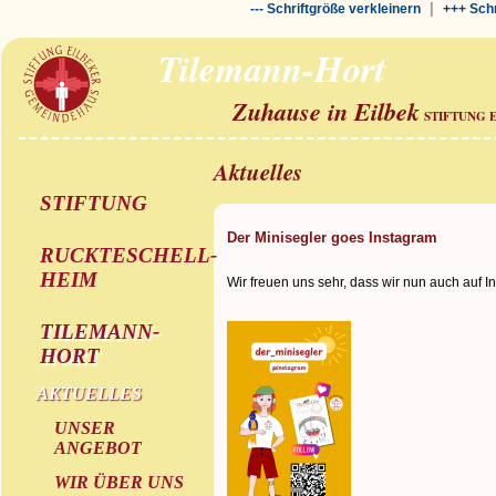
|
--- Schriftgröße verkleinern
+++ Schr
Tilemann-Hort
Zuhause in Eilbek
STIFTUNG 
Aktuelles
STIFTUNG
Der Minisegler goes Instagram
RUCKTESCHELL-
HEIM
Wir freuen uns sehr, dass wir nun auch auf I
TILEMANN-
HORT
AKTUELLES
UNSER
ANGEBOT
WIR ÜBER UNS