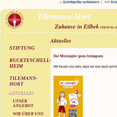
|
--- Schriftgröße verkleinern
+++ Schr
Tilemann-Hort
Zuhause in Eilbek
STIFTUNG 
Aktuelles
STIFTUNG
Der Minisegler goes Instagram
RUCKTESCHELL-
HEIM
Wir freuen uns sehr, dass wir nun auch auf I
TILEMANN-
HORT
AKTUELLES
UNSER
ANGEBOT
WIR ÜBER UNS