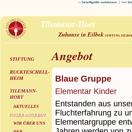
|
--- Schriftgröße verkleinern
+++ Sch
Tilemann-Hort
Zuhause in Eilbek
STIFTUNG EILBE
Angebot
STIFTUNG
RUCKTESCHELL-
Blaue Gruppe
HEIM
Elementar Kinder
TILEMANN-
HORT
Entstanden aus unse
AKTUELLES
Fluchterfahrung zu un
UNSER ANGEBOT
Elementargruppe entwi
WIR ÜBER UNS
Jahren werden von zw
DER