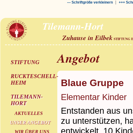
|
--- Schriftgröße verkleinern
+++ Schr
Tilemann-Hort
Zuhause in Eilbek
STIFTUNG 
Angebot
STIFTUNG
RUCKTESCHELL-
Blaue Gruppe
HEIM
Elementar Kinder
TILEMANN-
HORT
Entstanden aus un
AKTUELLES
zu unterstützen, h
UNSER ANGEBOT
entwickelt. 10 Kind
WIR ÜBER UNS