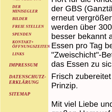
der GBS (Ganztä
DER
MINISEGLER
erneut vergrößert
BILDER
werden über 300
FREIE STELLEN
besser bekannt a
SPENDEN
KONTAKT+
Essen pro Tag be
ÖFFNUNGSZEITEN
"Zweischicht"-Be
LINKS
das Essen zu si
IMPRESSUM
Frisch zubereitet
DATENSCHUTZ-
ERKLÄRUNG
Prinzip.
SITEMAP
Mit viel Liebe un