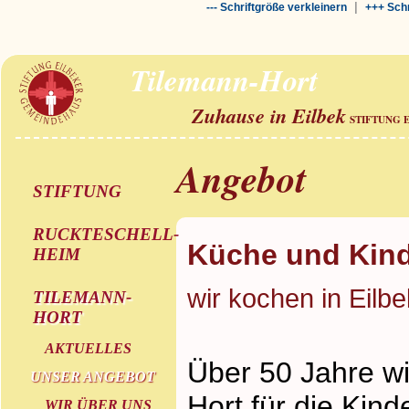
|
--- Schriftgröße verkleinern
+++ Schr
Tilemann-Hort
Zuhause in Eilbek
STIFTUNG 
Angebot
STIFTUNG
RUCKTESCHELL-
Küche und Kind
HEIM
wir kochen in Eilbe
TILEMANN-
HORT
AKTUELLES
Über 50 Jahre wi
UNSER ANGEBOT
Hort für die Kin
WIR ÜBER UNS