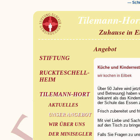
--- Sch
Tilemann-Hor
Zuhause in E
Angebot
STIFTUNG
Küche und Kinderrest
RUCKTESCHELL-
wir kochen in Eilbek
HEIM
Über 50 Jahre wird jet
und Betreuung) haben w
TILEMANN-HORT
bekannt als das Kinderr
der Schule das Essen 
AKTUELLES
Frisch zubereitet und f
UNSER ANGEBOT
Mit viel Liebe und Sac
WIR ÜBER UNS
auf den Tisch zu bringe
DER MINISEGLER
Falls Sie Fragen zu un