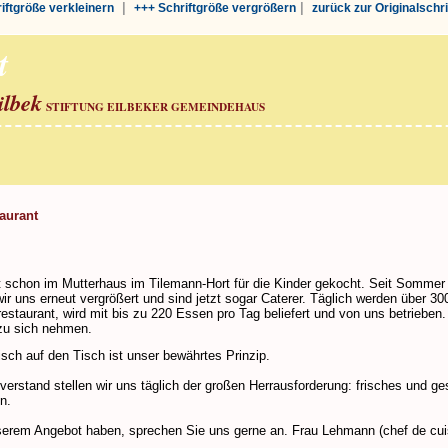
|
|
riftgröße verkleinern
+++ Schriftgröße vergrößern
zurück zur Originalschr
t
ilbek
STIFTUNG EILBEKER GEMEINDEHAUS
aurant
zt schon im Mutterhaus im Tilemann-Hort für die Kinder gekocht. Seit Somme
ir uns erneut vergrößert und sind jetzt sogar Caterer. Täglich werden über 
estaurant, wird mit bis zu 220 Essen pro Tag beliefert und von uns betrieben.
zu sich nehmen.
risch auf den Tisch ist unser bewährtes Prinzip.
hverstand stellen wir uns täglich der großen Herrausforderung: frisches und
n.
serem Angebot haben, sprechen Sie uns gerne an. Frau Lehmann (chef de cuisi