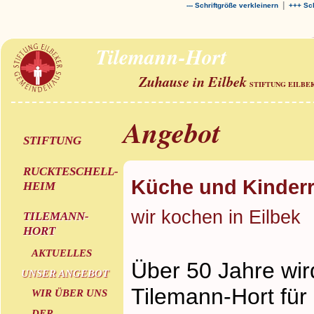
|
--- Schriftgröße verkleinern
+++ Sch
Tilemann-Hort
Zuhause in Eilbek
STIFTUNG EILBE
Angebot
STIFTUNG
RUCKTESCHELL-
Küche und Kinderr
HEIM
wir kochen in Eilbek
TILEMANN-
HORT
AKTUELLES
Über 50 Jahre wir
UNSER ANGEBOT
Tilemann-Hort für
WIR ÜBER UNS
DER