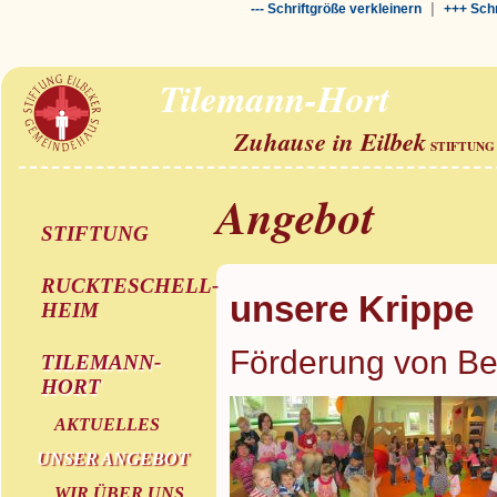
|
--- Schriftgröße verkleinern
+++ Schr
Tilemann-Hort
Zuhause in Eilbek
STIFTUNG
Angebot
STIFTUNG
RUCKTESCHELL-
unsere Krippe
HEIM
Förderung von Be
TILEMANN-
HORT
AKTUELLES
UNSER ANGEBOT
WIR ÜBER UNS