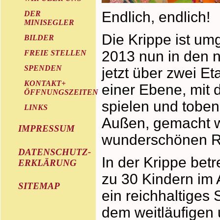
Endlich, endlich!
DER
MINISEGLER
Die Krippe ist um
BILDER
2013 nun in den 
FREIE STELLEN
SPENDEN
jetzt über zwei Et
KONTAKT+
einer Ebene, mit
ÖFFNUNGSZEITEN
spielen und toben
LINKS
Außen, gemacht w
IMPRESSUM
wunderschönen Rä
DATENSCHUTZ-
In der Krippe betr
ERKLÄRUNG
zu 30 Kindern im 
SITEMAP
ein reichhaltiges
dem weitläufigen