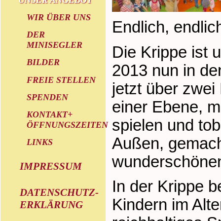
WIR ÜBER UNS
Endlich, endlic
DER
MINISEGLER
Die Krippe ist
BILDER
2013 nun in de
FREIE STELLEN
jetzt über zwei
SPENDEN
einer Ebene, m
KONTAKT+
spielen und to
ÖFFNUNGSZEITEN
Außen, gemach
LINKS
wunderschönen
IMPRESSUM
In der Krippe b
DATENSCHUTZ-
Kindern im Alte
ERKLÄRUNG