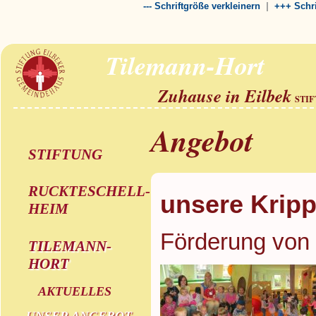
|
--- Schriftgröße verkleinern
+++ Schri
Tilemann-Hort
Zuhause in Eilbek
STI
Angebot
STIFTUNG
RUCKTESCHELL-
unsere Krip
HEIM
Förderung von
TILEMANN-
HORT
AKTUELLES
UNSER ANGEBOT