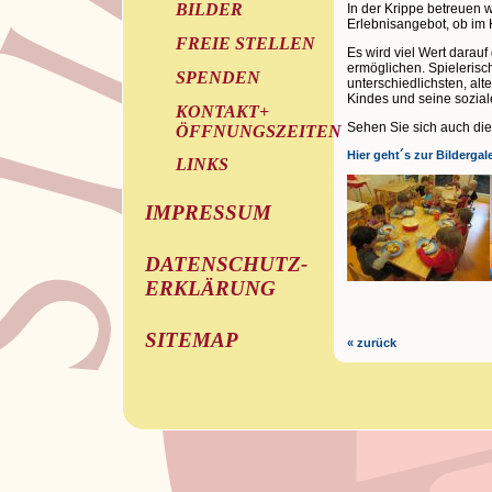
BILDER
In der Krippe betreuen w
Erlebnisangebot, ob im
FREIE STELLEN
Es wird viel Wert darauf
ermöglichen. Spielerisc
SPENDEN
unterschiedlichsten, al
Kindes und seine sozial
KONTAKT+
Sehen Sie sich auch di
ÖFFNUNGSZEITEN
Hier geht´s zur Bildergale
LINKS
IMPRESSUM
DATENSCHUTZ-
ERKLÄRUNG
SITEMAP
« zurück