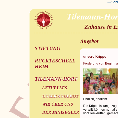
--- Sch
Tilemann-Hor
Zuhause in E
Angebot
STIFTUNG
unsere Krippe
RUCKTESCHELL-
Förderung von Beginn 
HEIM
TILEMANN-HORT
AKTUELLES
UNSER ANGEBOT
Endlich, endlich!
WIR ÜBER UNS
Die Krippe ist umgezoge
verteilt, können nun al
DER MINISEGLER
vorallem Außen, gemach