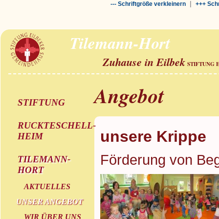
|
--- Schriftgröße verkleinern
+++ Schr
Tilemann-Hort
Zuhause in Eilbek
STIFTUNG 
Angebot
STIFTUNG
RUCKTESCHELL-
unsere Krippe
HEIM
Förderung von Beg
TILEMANN-
HORT
AKTUELLES
UNSER ANGEBOT
WIR ÜBER UNS