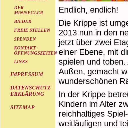
Endlich, endlich!
DER
MINISEGLER
Die Krippe ist umg
BILDER
2013 nun in den n
FREIE STELLEN
SPENDEN
jetzt über zwei Eta
KONTAKT+
einer Ebene, mit 
ÖFFNUNGSZEITEN
spielen und toben.
LINKS
Außen, gemacht we
IMPRESSUM
wunderschönen Räu
DATENSCHUTZ-
In der Krippe betre
ERKLÄRUNG
Kindern im Alter z
SITEMAP
reichhaltiges Spie
weitläufigen und t