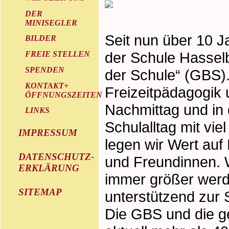
DER
MINISEGLER
Seit nun über 10 J
BILDER
der Schule Hassel
FREIE STELLEN
SPENDEN
der Schule“ (GBS). 
KONTAKT+
Freizeitpädagogik 
ÖFFNUNGSZEITEN
Nachmittag und in
LINKS
Schulalltag mit v
IMPRESSUM
legen wir Wert auf
DATENSCHUTZ-
und Freundinnen. W
ERKLÄRUNG
immer größer werd
SITEMAP
unterstützend zur S
Die GBS und die g