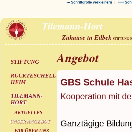
|
--- Schriftgröße verkleinern
+++ Schr
Tilemann-Hort
Zuhause in Eilbek
STIFTUNG 
Angebot
STIFTUNG
RUCKTESCHELL-
GBS Schule Has
HEIM
Kooperation mit d
TILEMANN-
HORT
AKTUELLES
Ganztägige Bildun
UNSER ANGEBOT
WIR ÜBER UNS