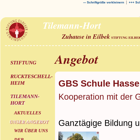
|
--- Schriftgröße verkleinern
+++ Sch
Tilemann-Hort
Zuhause in Eilbek
STIFTUNG EILBE
Angebot
STIFTUNG
RUCKTESCHELL-
GBS Schule Hasse
HEIM
Kooperation mit der 
TILEMANN-
HORT
AKTUELLES
Ganztägige Bildung 
UNSER ANGEBOT
WIR ÜBER UNS
DER