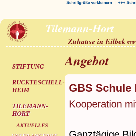
|
--- Schriftgröße verkleinern
+++ Schri
Tilemann-Hort
Zuhause in Eilbek
STI
Angebot
STIFTUNG
RUCKTESCHELL-
GBS Schule 
HEIM
Kooperation mi
TILEMANN-
HORT
AKTUELLES
Ganztägige Bil
UNSER ANGEBOT