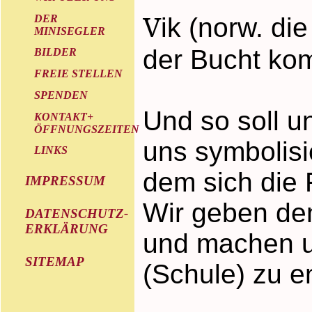
V
DER
ik (norw. di
MINISEGLER
der Bucht ko
BILDER
FREIE STELLEN
SPENDEN
Und so soll u
KONTAKT+
ÖFFNUNGSZEITEN
uns symbolisi
LINKS
dem sich die 
IMPRESSUM
Wir geben de
DATENSCHUTZ-
ERKLÄRUNG
und machen un
SITEMAP
(Schule) zu e