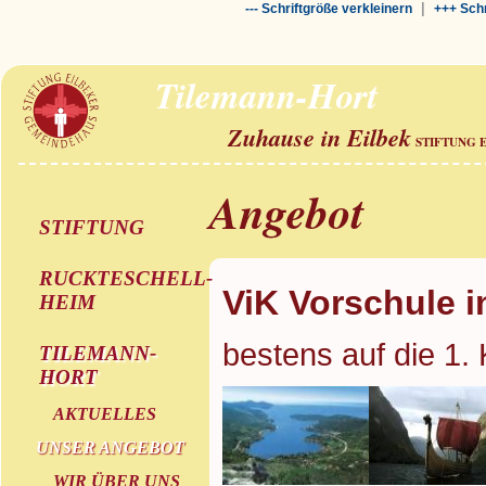
|
--- Schriftgröße verkleinern
+++ Schr
Tilemann-Hort
Zuhause in Eilbek
STIFTUNG 
Angebot
STIFTUNG
RUCKTESCHELL-
ViK Vorschule i
HEIM
bestens auf die 1. 
TILEMANN-
HORT
AKTUELLES
UNSER ANGEBOT
WIR ÜBER UNS