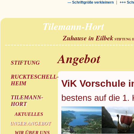
|
--- Schriftgröße verkleinern
+++ Schr
Tilemann-Hort
Zuhause in Eilbek
STIFTUNG 
Angebot
STIFTUNG
RUCKTESCHELL-
ViK Vorschule i
HEIM
bestens auf die 1. 
TILEMANN-
HORT
AKTUELLES
UNSER ANGEBOT
WIR ÜBER UNS