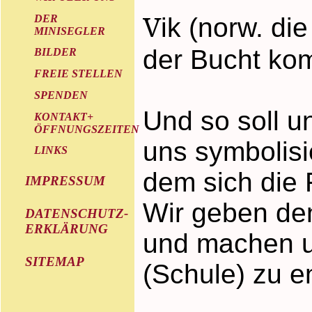
V
DER
ik (norw. di
MINISEGLER
der Bucht ko
BILDER
FREIE STELLEN
SPENDEN
Und so soll u
KONTAKT+
ÖFFNUNGSZEITEN
uns symbolisi
LINKS
dem sich die 
IMPRESSUM
Wir geben de
DATENSCHUTZ-
ERKLÄRUNG
und machen un
SITEMAP
(Schule) zu e