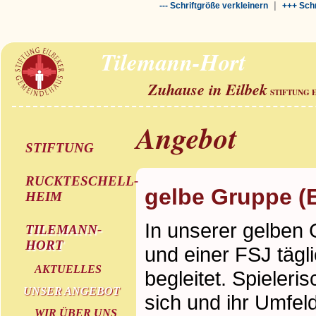
|
--- Schriftgröße verkleinern
+++ Schr
Tilemann-Hort
Zuhause in Eilbek
STIFTUNG 
Angebot
STIFTUNG
RUCKTESCHELL-
gelbe Gruppe (
HEIM
In unserer gelben
TILEMANN-
HORT
und einer FSJ tägl
AKTUELLES
begleitet. Spieleri
UNSER ANGEBOT
sich und ihr Umfel
WIR ÜBER UNS