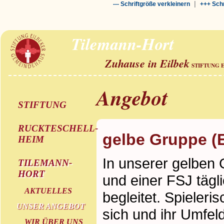
|
--- Schriftgröße verkleinern
+++ Schr
Tilemann-Hort
Zuhause in Eilbek
STIFTUNG 
Angebot
STIFTUNG
RUCKTESCHELL-
gelbe Gruppe (
HEIM
In unserer gelben
TILEMANN-
HORT
und einer FSJ tägl
AKTUELLES
begleitet. Spieleri
UNSER ANGEBOT
sich und ihr Umfel
WIR ÜBER UNS