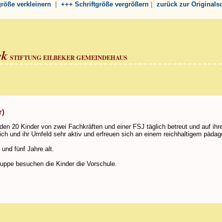
|
|
tgröße verkleinern
+++ Schriftgröße vergrößern
zurück zur Originals
ek
STIFTUNG EILBEKER GEMEINDEHAUS
r)
en 20 Kinder von zwei Fachkräften und einer FSJ täglich betreut und auf ihre
sich und ihr Umfeld sehr aktiv und erfreuen sich an einem reichhaltigem päd
 und fünf Jahre alt.
uppe besuchen die Kinder die Vorschule.