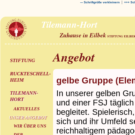
|
--- Schriftgröße verkleinern
+++ Sch
Tilemann-Hort
Zuhause in Eilbek
STIFTUNG EILBE
Angebot
STIFTUNG
RUCKTESCHELL-
gelbe Gruppe (Ele
HEIM
In unserer gelben Gr
TILEMANN-
HORT
und einer FSJ täglich
AKTUELLES
begleitet. Spielerisc
UNSER ANGEBOT
sich und ihr Umfeld s
WIR ÜBER UNS
reichhaltigem pädag
DER