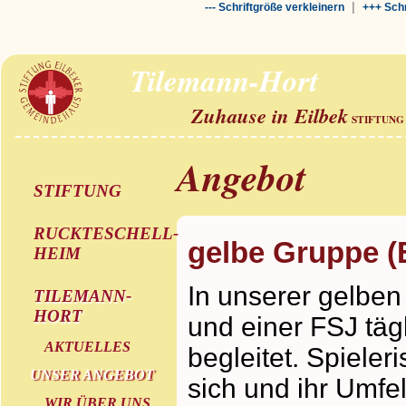
|
--- Schriftgröße verkleinern
+++ Schr
Tilemann-Hort
Zuhause in Eilbek
STIFTUNG
Angebot
STIFTUNG
RUCKTESCHELL-
gelbe Gruppe (
HEIM
In unserer gelbe
TILEMANN-
HORT
und einer FSJ täg
AKTUELLES
begleitet. Spieler
UNSER ANGEBOT
sich und ihr Umfe
WIR ÜBER UNS